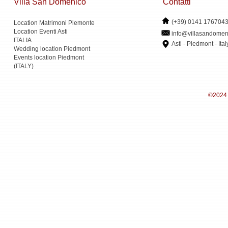
Villa San Domenico
Contatti
(+39) 0141 176704
Location Matrimoni Piemonte
Location Eventi Asti
info@villasandomen
ITALIA
Asti - Piedmont - Ital
Wedding location Piedmont
Events location Piedmont
(ITALY)
©2024 -