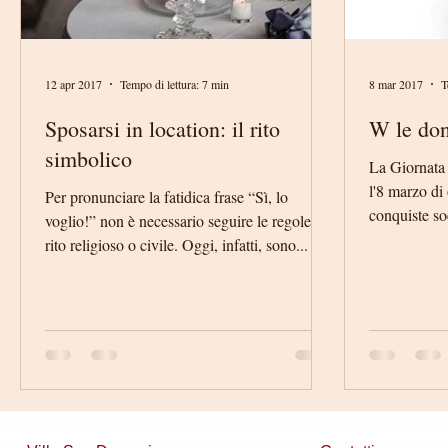
12 apr 2017
Tempo di lettura: 7 min
8 mar 2017
T
Sposarsi in location: il rito
W le don
simbolico
La Giornata 
l'8 marzo di 
Per pronunciare la fatidica frase “Sì, lo
conquiste so
voglio!” non è necessario seguire le regole del
sia...
rito religioso o civile. Oggi, infatti, sono...